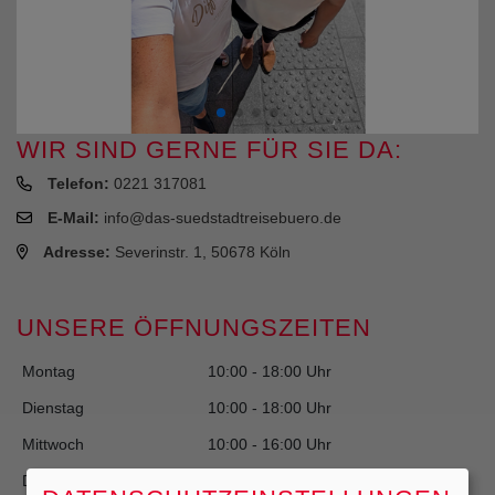
WIR SIND GERNE FÜR SIE DA:
Telefon:
0221 317081
E-Mail:
info@das-suedstadtreisebuero.de
Adresse:
Severinstr. 1, 50678 Köln
UNSERE ÖFFNUNGSZEITEN
Montag
10:00 - 18:00 Uhr
Dienstag
10:00 - 18:00 Uhr
Mittwoch
10:00 - 16:00 Uhr
Donnerstag
10:00 - 18:00 Uhr