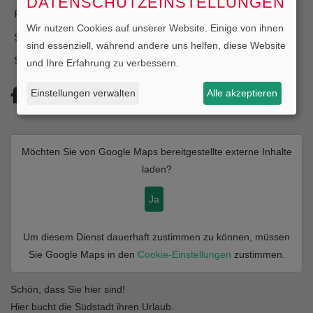
DATENSCHUTZEINSTELLUNGEN
Freitag
10:00 - 18:00 Uhr
Wir nutzen Cookies auf unserer Website. Einige von ihnen
Samstag
Geschlossen
sind essenziell, während andere uns helfen, diese Website
Sonntag
Geschlossen
und Ihre Erfahrung zu verbessern.
Einstellungen verwalten
Alle akzeptieren
Möchten Sie von
Google Maps
bereitgestellte externe Inhalte
laden?
Ja
Um diesem Dienst dauerhaft zustimmen zu können, müssen
Sie
Google Maps
in den
Cookie-Einstellungen
zustimmen.
Schön, dass Sie hier sind!
Hier bucht die Südstadt ihren Urlaub.