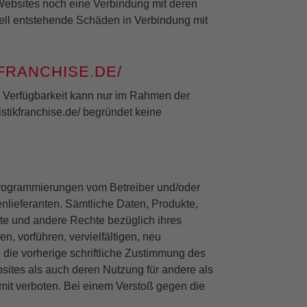
 Websites noch eine Verbindung mit deren
uell entstehende Schäden in Verbindung mit
FRANCHISE.DE/
Die Verfügbarkeit kann nur im Rahmen der
stikfranchise.de/ begründet keine
Programmierungen vom Betreiber und/oder
enlieferanten. Sämtliche Daten, Produkte,
chte und andere Rechte bezüglich ihres
n, vorführen, vervielfältigen, neu
e die vorherige schriftliche Zustimmung des
ites als auch deren Nutzung für andere als
it verboten. Bei einem Verstoß gegen die