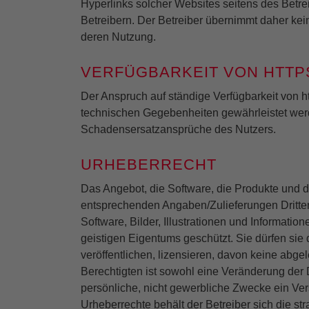
Hyperlinks solcher Websites seitens des Betre
Betreibern. Der Betreiber übernimmt daher ke
deren Nutzung.
VERFÜGBARKEIT VON HTTPS
Der Anspruch auf ständige Verfügbarkeit von ht
technischen Gegebenheiten gewährleistet werde
Schadensersatzansprüche des Nutzers.
URHEBERRECHT
Das Angebot, die Software, die Produkte und
entsprechenden Angaben/Zulieferungen Dritter,
Software, Bilder, Illustrationen und Informati
geistigen Eigentums geschützt. Sie dürfen sie d
veröffentlichen, lizensieren, davon keine abge
Berechtigten ist sowohl eine Veränderung der
persönliche, nicht gewerbliche Zwecke ein Ve
Urheberrechte behält der Betreiber sich die str