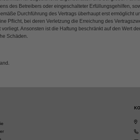
tens des Betreibers oder eingeschalteter Erfüllungsgehilfen, sow
gsgemäße Durchführung des Vertrags überhaupt erst ermöglicht un
ine Pflicht, bei deren Verletzung die Erreichung des Vertragszwe
vorliegt. Ansonsten ist die Haftung beschränkt auf den Wert de
sche Schäden.
land.
KO
ie
er
e